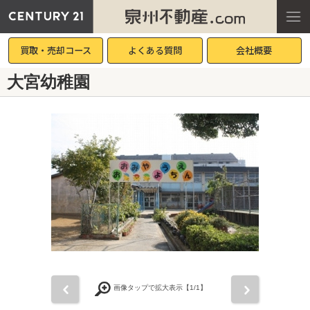
買取・売却コース
よくある質問
会社概要
大宮幼稚園
前
次
画像タップで拡大表示【
1
/1】