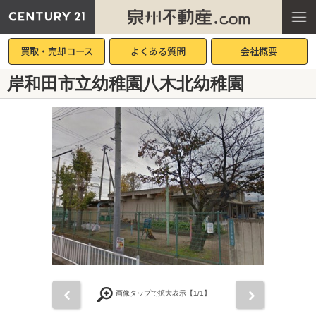
買取・売却コース
よくある質問
会社概要
岸和田市立幼稚園八木北幼稚園
前
次
画像タップで拡大表示【
1
/1】