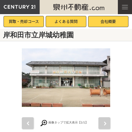
買取・売却コース
よくある質問
会社概要
岸和田市立岸城幼稚園
前
次
画像タップで拡大表示【
1
/1】