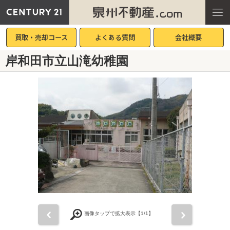
買取・売却コース
よくある質問
会社概要
岸和田市立山滝幼稚園
前
次
画像タップで拡大表示【
1
/1】