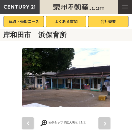
買取・売却コース
よくある質問
会社概要
岸和田市 浜保育所
前
次
画像タップで拡大表示【
1
/1】