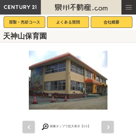
買取・売却コース
よくある質問
会社概要
天神山保育園
前
次
画像タップで拡大表示【
1
/1】