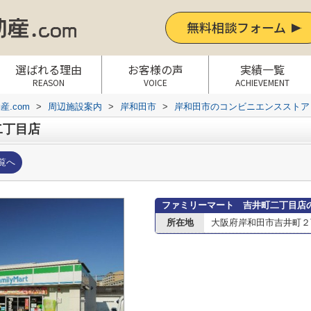
無料相談フォーム
選ばれる理由
お客様の声
実績一覧
REASON
VOICE
ACHIEVEMENT
.com
>
周辺施設案内
>
岸和田市
>
岸和田市のコンビニエンスストア
二丁目店
覧へ
ファミリーマート 吉井町二丁目店
所在地
大阪府岸和田市吉井町２