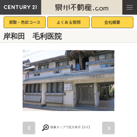
買取・売却コース
よくある質問
会社概要
岸和田 毛利医院
前
次
画像タップで拡大表示【
1
/1】