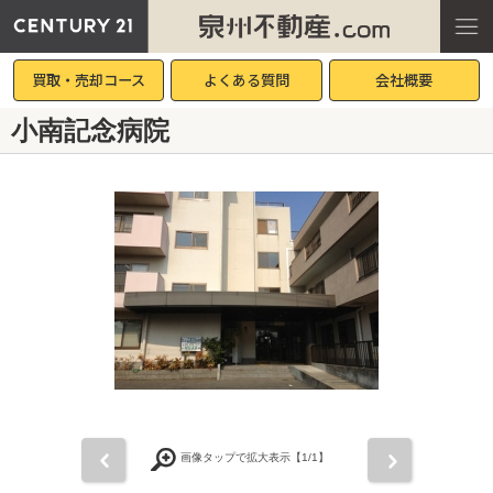
買取・売却コース
よくある質問
会社概要
小南記念病院
前
次
画像タップで拡大表示【
1
/1】