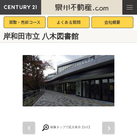
買取・売却コース
よくある質問
会社概要
岸和田市立 八木図書館
前
次
画像タップで拡大表示【
1
/1】