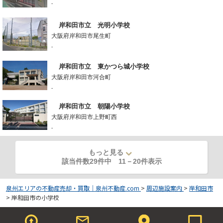
-
岸和田市立 光明小学校
大阪府岸和田市尾生町
-
岸和田市立 東かつら城小学校
大阪府岸和田市河合町
-
岸和田市立 朝陽小学校
大阪府岸和田市上野町西
-
もっと見る
該当件数29件中
11
－
20
件表示
泉州エリアの不動産売却・買取｜泉州不動産.com
>
周辺施設案内
>
岸和田市
>
岸和田市の小学校