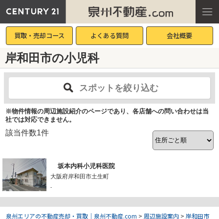
買取・売却コース
よくある質問
会社概要
岸和田市の小児科
スポットを絞り込む
※物件情報の周辺施設紹介のページであり、各店舗への問い合わせは当
社では対応できません。
該当件数
1
件
坂本内科小児科医院
大阪府岸和田市土生町
-
泉州エリアの不動産売却・買取｜泉州不動産.com
>
周辺施設案内
>
岸和田市