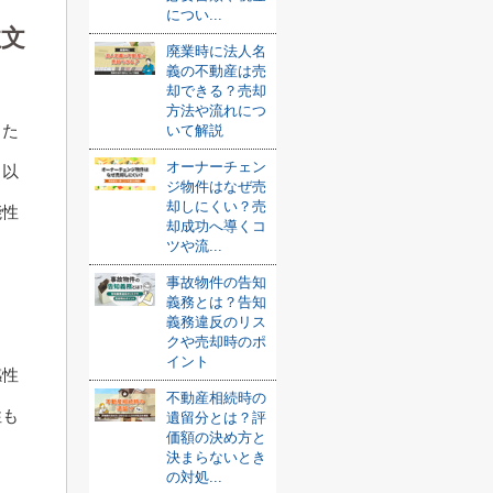
につい...
注文
廃業時に法人名
義の不動産は売
却できる？売却
方法や流れにつ
った
いて解説
オーナーチェン
、以
ジ物件はなぜ売
却しにくい？売
能性
却成功へ導くコ
ツや流...
事故物件の告知
義務とは？告知
義務違反のリス
クや売却時のポ
イント
感性
不動産相続時の
性も
遺留分とは？評
価額の決め方と
決まらないとき
の対処...