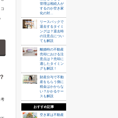
管理は相続人が
るコ
するのか空き家
化の対...
の
リースバックで
退去するタイミ
。
ングは？退去時
の注意点につい
ても解説
離婚時の不動産
売却における注
意点は？売却に
適したタイミン
グも解説！
？
財産分与で不動
産をもらう側に
税金はかからな
い？かかるケー
スも解説
と考
おすすめ記事
空き家は不動産