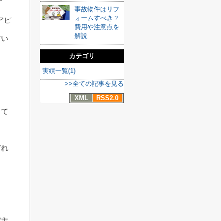
す
事故物件はリフ
ォームすべき？
アピ
費用や注意点を
解説
すい
カテゴリ
実績一覧(1)
>>全ての記事を見る
XML
RSS2.0
して
どれ
買主