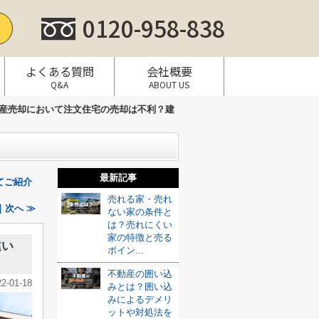
0120-958-838
よくある質問
会社概要
Q&A
ABOUT US
産売却において注文住宅の売却は不利？建
最新記事
てご紹介
売れる家・売れ
次へ ≫
ない家の条件と
は？売れにくい
家の特徴と売る
違い
ポイン...
不動産の囲い込
22-01-18
みとは？囲い込
みによるデメリ
ットや対処法を