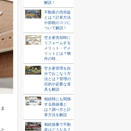
解説！
不動産の売却益
とは？計算方法
や節税のコツに
ついて解説！
空き家売却時に
リフォームする
メリット・デメ
リットとは？物
件の特...
空き家管理を自
分でおこなう方
法とは？管理の
目的や必要な道
具も解説
相続時にも関係
する路線価と
きま
は？調べ方と計
算方法を解説
相続放棄で不動
いと
産はどうなる？