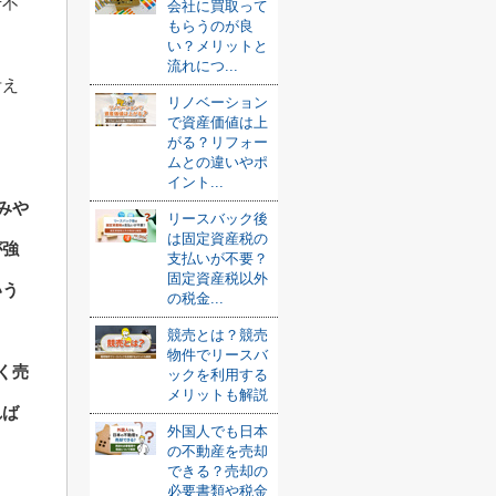
ぜ不
会社に買取って
もらうのが良
い？メリットと
流れにつ...
考え
リノベーション
で資産価値は上
がる？リフォー
ムとの違いやポ
イント...
みや
リースバック後
は固定資産税の
が強
支払いが不要？
固定資産税以外
いう
の税金...
競売とは？競売
物件でリースバ
く売
ックを利用する
メリットも解説
れば
外国人でも日本
の不動産を売却
できる？売却の
必要書類や税金