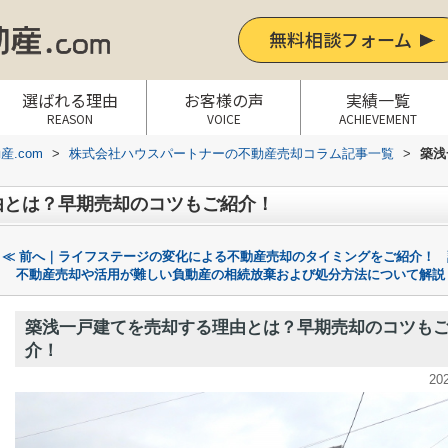
無料相談フォーム
選ばれる理由
お客様の声
実績一覧
REASON
VOICE
ACHIEVEMENT
.com
>
株式会社ハウスパートナーの不動産売却コラム記事一覧
>
築浅
由とは？早期売却のコツもご紹介！
≪ 前へ｜ライフステージの変化による不動産売却のタイミングをご紹介！
不動産売却や活用が難しい負動産の相続放棄および処分方法について解説
築浅一戸建てを売却する理由とは？早期売却のコツも
介！
20