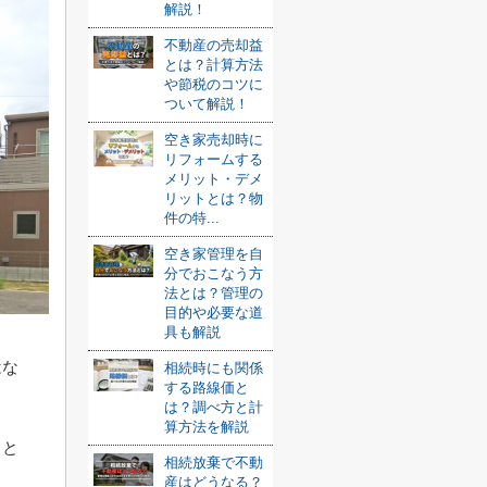
解説！
不動産の売却益
とは？計算方法
や節税のコツに
ついて解説！
空き家売却時に
リフォームする
メリット・デメ
リットとは？物
件の特...
空き家管理を自
分でおこなう方
法とは？管理の
目的や必要な道
具も解説
はな
相続時にも関係
する路線価と
は？調べ方と計
算方法を解説
こと
相続放棄で不動
産はどうなる？