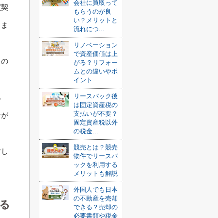
会社に買取って
買契
もらうのが良
い？メリットと
りま
流れにつ...
リノベーション
で資産価値は上
るの
がる？リフォー
ムとの違いやポ
イント...
リースバック後
あ
は固定資産税の
支払いが不要？
なが
固定資産税以外
の税金...
競売とは？競売
討し
物件でリースバ
ックを利用する
メリットも解説
外国人でも日本
の不動産を売却
る
できる？売却の
必要書類や税金