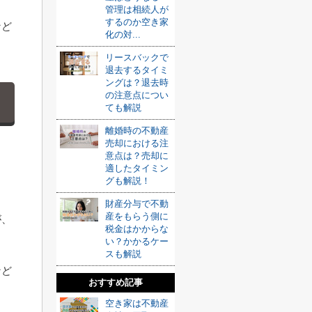
管理は相続人が
するのか空き家
など
化の対...
リースバックで
退去するタイミ
ングは？退去時
の注意点につい
ても解説
離婚時の不動産
売却における注
意点は？売却に
適したタイミン
グも解説！
財産分与で不動
産をもらう側に
が、
税金はかからな
い？かかるケー
スも解説
など
おすすめ記事
空き家は不動産