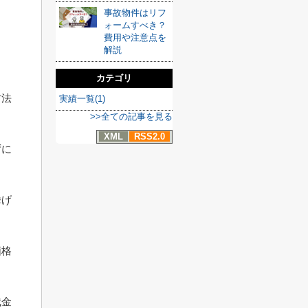
事故物件はリフ
ォームすべき？
費用や注意点を
解説
カテゴリ
方法
実績一覧(1)
>>全ての記事を見る
XML
RSS2.0
ずに
挙げ
価格
残金