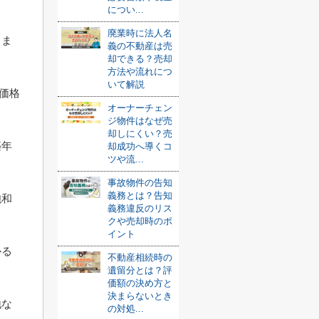
につい...
廃業時に法人名
りま
義の不動産は売
却できる？売却
方法や流れにつ
いて解説
で価格
オーナーチェン
ジ物件はなぜ売
却しにくい？売
築年
却成功へ導くコ
ツや流...
事故物件の告知
義務とは？告知
飽和
義務違反のリス
クや売却時のポ
イント
かる
不動産相続時の
遺留分とは？評
価額の決め方と
決まらないとき
地な
の対処...