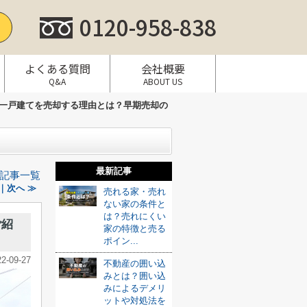
0120-958-838
よくある質問
会社概要
Q&A
ABOUT US
一戸建てを売却する理由とは？早期売却の
最新記事
記事一覧
｜次へ ≫
売れる家・売れ
ない家の条件と
は？売れにくい
ご紹
家の特徴と売る
ポイン...
22-09-27
不動産の囲い込
みとは？囲い込
みによるデメリ
ットや対処法を